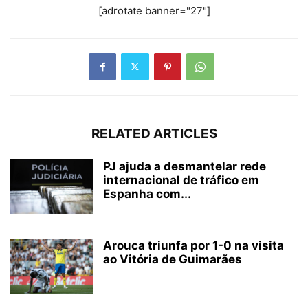
[adrotate banner="27"]
RELATED ARTICLES
PJ ajuda a desmantelar rede
internacional de tráfico em
Espanha com...
Arouca triunfa por 1-0 na visita
ao Vitória de Guimarães