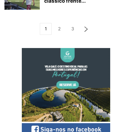
clássico frente...
1
2
3