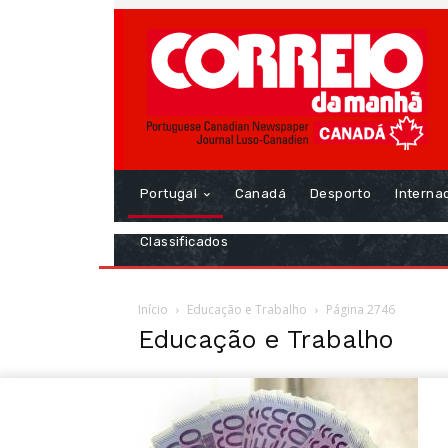
Portugal
Canadá
Desporto
Interna
Classificados
Início
Educação e Trabalho
Página 2746
Educação e Trabalho