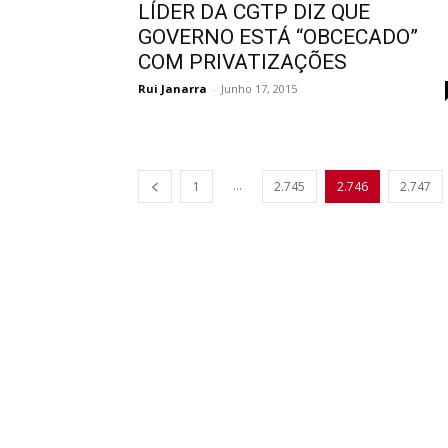
LÍDER DA CGTP DIZ QUE
GOVERNO ESTÁ “OBCECADO”
COM PRIVATIZAÇÕES
Rui Janarra
-
Junho 17, 2015
...
1
2.745
2.746
2.747