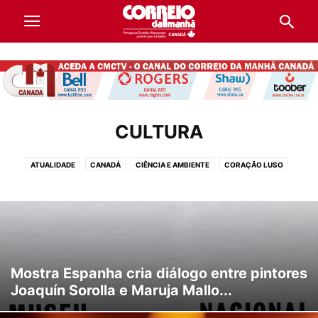
CULTURA
ATUALIDADE
CANADÁ
CIÊNCIA E AMBIENTE
CORAÇÃO LUSO
CULTURA
DESPORTO
DESTAQUES
DIRETÓRIO DE EMPRESAS
ECONOMIA
EDUCAÇÃO E TRABALHO
INTERNACIONAL
LIFESTYLE
OPINIÃO
POLÍTICA
PORTUGAL
SOCIEDADE
VIDA E LIFESTYLE
Mostra Espanha cria diálogo entre pintores
Joaquín Sorolla e Maruja Mallo...