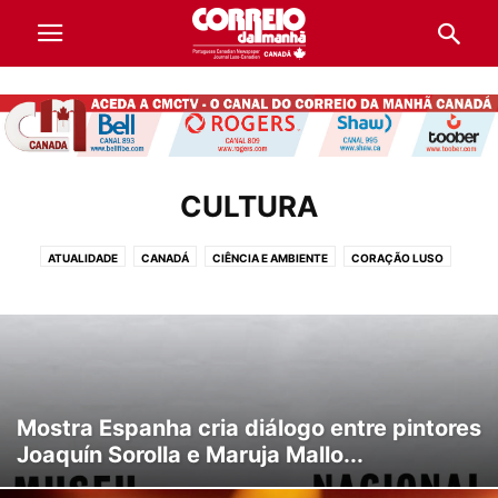
CULTURA
ATUALIDADE
CANADÁ
CIÊNCIA E AMBIENTE
CORAÇÃO LUSO
CULTURA
DESPORTO
DESTAQUES
DIRETÓRIO DE EMPRESAS
ECONOMIA
EDUCAÇÃO E TRABALHO
INTERNACIONAL
LIFESTYLE
OPINIÃO
POLÍTICA
PORTUGAL
SOCIEDADE
VIDA E LIFESTYLE
Mostra Espanha cria diálogo entre pintores
Joaquín Sorolla e Maruja Mallo...