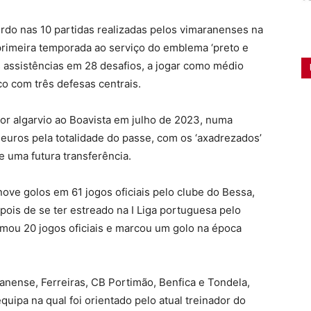
do nas 10 partidas realizadas pelos vimaranenses na
primeira temporada ao serviço do emblema ‘preto e
 assistências em 28 desafios, a jogar como médio
co com três defesas centrais.
r algarvio ao Boavista em julho de 2023, numa
euros pela totalidade do passe, com os ‘axadrezados’
e uma futura transferência.
ove golos em 61 jogos oficiais pelo clube do Bessa,
ois de se ter estreado na I Liga portuguesa pelo
omou 20 jogos oficiais e marcou um golo na época
nense, Ferreiras, CB Portimão, Benfica e Tondela,
uipa na qual foi orientado pelo atual treinador do