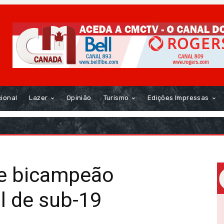
cional
Lazer
Opinião
Turismo
Edições Impressas
se bicampeão
l de sub-19