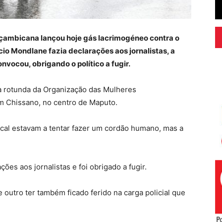
oçambicana lançou hoje gás lacrimogéneo contra o
io Mondlane fazia declarações aos jornalistas, a
vocou, obrigando o político a fugir.
o à rotunda da Organização das Mulheres
m Chissano, no centro de Maputo.
cal estavam a tentar fazer um cordão humano, mas a
ões aos jornalistas e foi obrigado a fugir.
e outro ter também ficado ferido na carga policial que