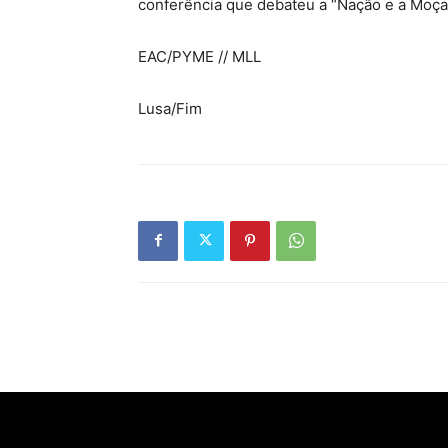
conferência que debateu a “Nação e a Moç
EAC/PYME // MLL
Lusa/Fim