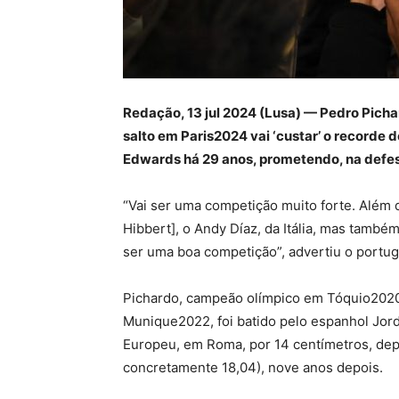
Redação, 13 jul 2024 (Lusa) — Pedro Pichar
salto em Paris2024 vai ‘custar’ o recorde
Edwards há 29 anos, prometendo, na defesa 
“Vai ser uma competição muito forte. Além d
Hibbert], o Andy Díaz, da Itália, mas també
ser uma boa competição”, advertiu o portu
Pichardo, campeão olímpico em Tóquio202
Munique2022, foi batido pelo espanhol Jorda
Europeu, em Roma, por 14 centímetros, depo
concretamente 18,04), nove anos depois.