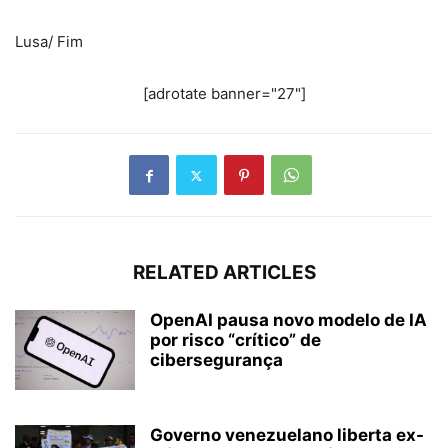
Lusa/ Fim
[adrotate banner="27"]
RELATED ARTICLES
OpenAI pausa novo modelo de IA
por risco “crítico” de
cibersegurança
Governo venezuelano liberta ex-