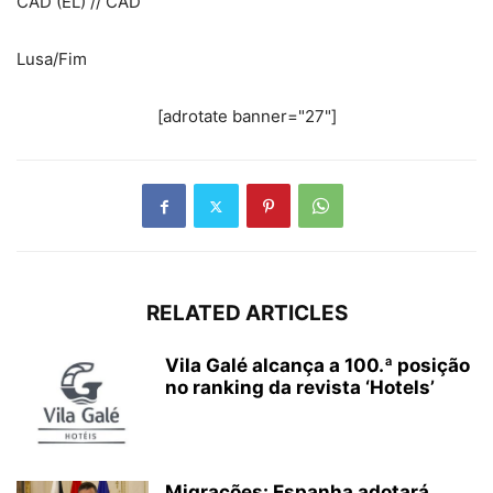
CAD (EL) // CAD
Lusa/Fim
[adrotate banner="27"]
RELATED ARTICLES
Vila Galé alcança a 100.ª posição
no ranking da revista ‘Hotels’
Migrações: Espanha adotará