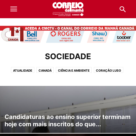
SOCIEDADE
ATUALIDADE
CANADÁ
CIÊNCIA E AMBIENTE
CORAÇÃO LUSO
CULTURA
DESPORTO
DESTAQUES
DIRETÓRIO DE EMPRESAS
ECONOMIA
EDUCAÇÃO E TRABALHO
INTERNACIONAL
LIFESTYLE
OPINIÃO
POLÍTICA
PORTUGAL
SOCIEDADE
VIDA E LIFESTYLE
Candidaturas ao ensino superior terminam
hoje com mais inscritos do que...