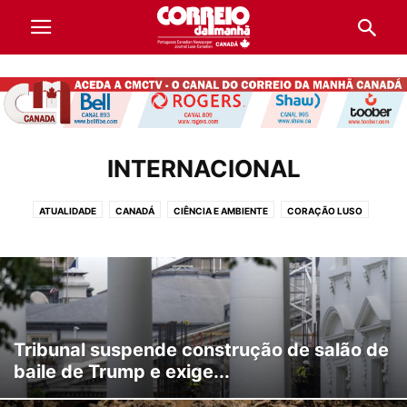
INTERNACIONAL
ATUALIDADE
CANADÁ
CIÊNCIA E AMBIENTE
CORAÇÃO LUSO
CULTURA
DESPORTO
DESTAQUES
DIRETÓRIO DE EMPRESAS
ECONOMIA
EDUCAÇÃO E TRABALHO
INTERNACIONAL
LIFESTYLE
OPINIÃO
POLÍTICA
PORTUGAL
SOCIEDADE
VIDA E LIFESTYLE
Tribunal suspende construção de salão de
baile de Trump e exige...