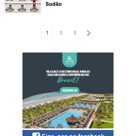
Sudão
1
2
3