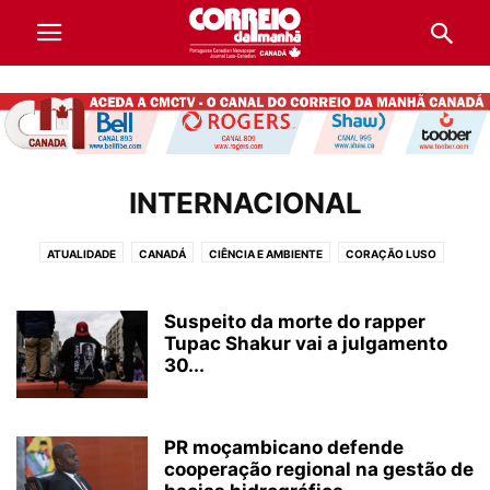
INTERNACIONAL
ATUALIDADE
CANADÁ
CIÊNCIA E AMBIENTE
CORAÇÃO LUSO
CULTURA
DESPORTO
DESTAQUES
DIRETÓRIO DE EMPRESAS
ECONOMIA
EDUCAÇÃO E TRABALHO
INTERNACIONAL
LIFESTYLE
Suspeito da morte do rapper
OPINIÃO
POLÍTICA
Tupac Shakur vai a julgamento
PORTUGAL
SOCIEDADE
VIDA E LIFESTYLE
30...
PR moçambicano defende
cooperação regional na gestão de